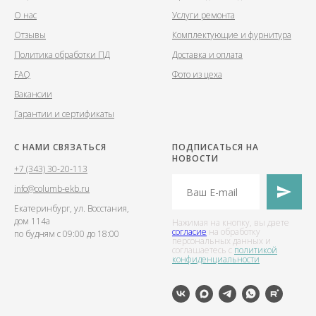
О нас
Услуги ремонта
Отзывы
Комплектующие и фурнитура
Политика обработки ПД
Доставка и оплата
FAQ
Фото из цеха
Вакансии
Гарантии и сертификаты
С НАМИ СВЯЗАТЬСЯ
ПОДПИСАТЬСЯ НА
НОВОСТИ
+7 (343) 30-20-113
info@columb-ekb.ru
Екатеринбург, ул. Восстания,
дом 114а
Нажимая на кнопку, вы даете
согласие
на обработку
по будням с 09:00 до 18:00
персональных данных и
соглашаетесь c
политикой
конфиденциальности