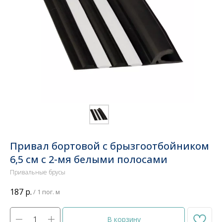
Привал бортовой с брызгоотбойником
6,5 см с 2-мя белыми полосами
Привальные брусы
187
р.
/
1 пог. м
В корзину