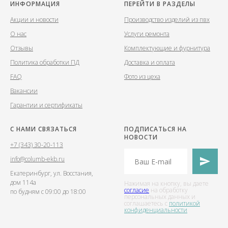
ИНФОРМАЦИЯ
ПЕРЕЙТИ В РАЗДЕЛЫ
Акции и новости
Производство изделий из пвх
О нас
Услуги ремонта
Отзывы
Комплектующие и фурнитура
Политика обработки ПД
Доставка и оплата
FAQ
Фото из цеха
Вакансии
Гарантии и сертификаты
С НАМИ СВЯЗАТЬСЯ
ПОДПИСАТЬСЯ НА
НОВОСТИ
+7 (343) 30-20-113
info@columb-ekb.ru
Екатеринбург, ул. Восстания,
дом 114а
Нажимая на кнопку, вы даете
согласие
на обработку
по будням с 09:00 до 18:00
персональных данных и
соглашаетесь c
политикой
конфиденциальности