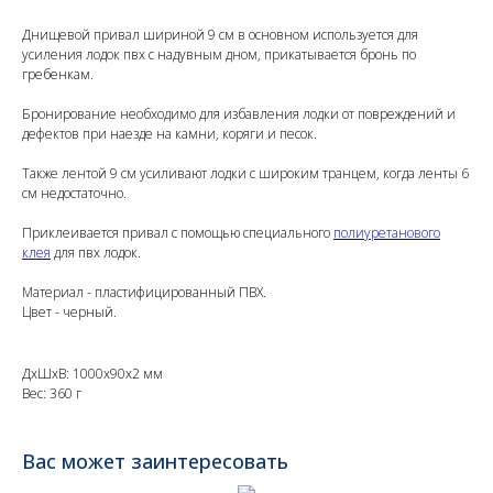
Днищевой привал шириной 9 см в основном используется для
усиления лодок пвх с надувным дном, прикатывается бронь по
гребенкам.
Бронирование необходимо для избавления лодки от повреждений и
дефектов при наезде на камни, коряги и песок.
Также лентой 9 см усиливают лодки с широким транцем, когда ленты 6
см недостаточно.
Приклеивается привал с помощью специального
полиуретанового
клея
для пвх лодок.
Материал - пластифицированный ПВХ.
Цвет - черный.
ДxШxВ: 1000x90x2 мм
Вес: 360 г
Вас может заинтересовать