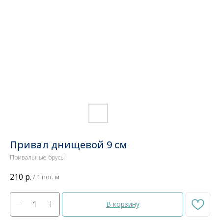
Привал днищевой 9 см
Привальные брусы
210
р.
/
1 пог. м
В корзину