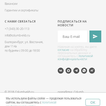
Вакансии
Гарантии и сертификаты
С НАМИ СВЯЗАТЬСЯ
ПОДПИСАТЬСЯ НА
НОВОСТИ
+7 (343) 30-20-113
info@columb-ekb.ru
Екатеринбург, ул. Восстания,
дом 114а
Нажимая на кнопку, вы даете
согласие
на обработку
по будням с 09:00 до 18:00
персональных данных и
соглашаетесь c
политикой
конфиденциальности
© 2018 Columb-ekb.ru
разработка: Columb
Мы используем файлы cookie — продолжая пользоваться
ОК
сайтом, вы соглашаетесь с
политикой
Home
Catalog
Sign In
Favorites
Cart