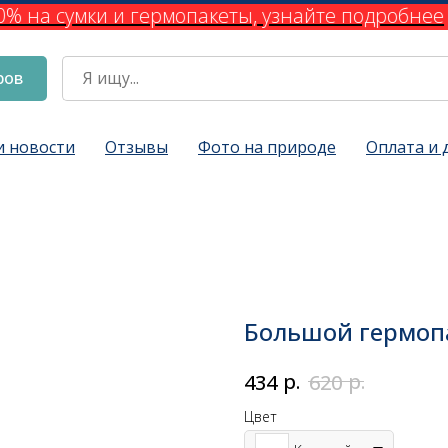
% на сумки и гермопакеты, узнайте подробнее
ров
и новости
Отзывы
Фото на природе
Оплата и 
Большой гермоп
р.
р.
434
620
Цвет