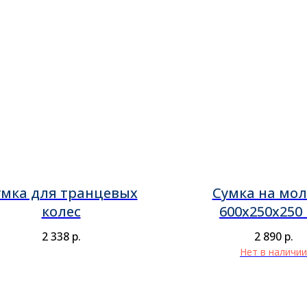
умка для транцевых
Сумка на мо
колес
600х250х250
2 338
р.
2 890
р.
Нет в наличии