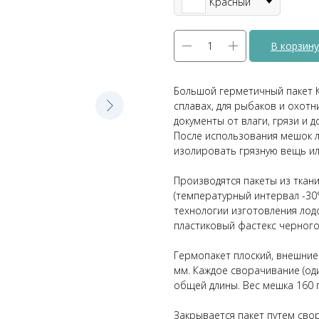
Красный
В корзину
Большой герметичный пакет 
сплавах, для рыбаков и охот
документы от влаги, грязи и 
После использования мешок л
изолировать грязную вещь ил
Производятся пакеты из ткан
(температурный интервал -30°
технологии изготовления лодо
пластиковый фастекс черного 
Гермопакет плоский, внешние
мм. Каждое сворачивание (од
общей длины. Вес мешка 160 г
Закрывается пакет путем сво