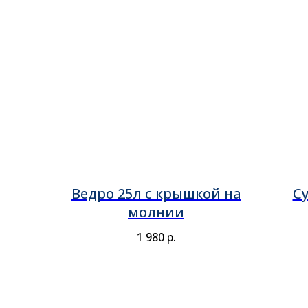
Ведро 25л с крышкой на
С
молнии
1 980
р.