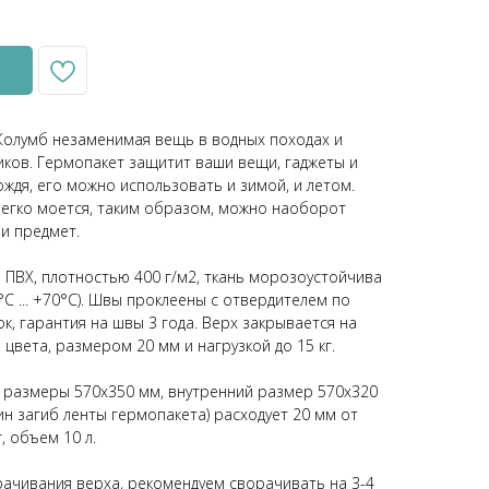
Колумб незаменимая вещь в водных походах и
ников. Гермопакет защитит ваши вещи, гаджеты и
дождя, его можно использовать и зимой, и летом.
егко моется, таким образом, можно наоборот
и предмет.
и ПВХ, плотностью 400 г/м2, ткань морозоустойчива
С ... +70°С). Швы проклеены с отвердителем по
к, гарантия на швы 3 года. Верх закрывается на
цвета, размером 20 мм и нагрузкой до 15 кг.
 размеры 570х350 мм, внутренний размер 570х320
ин загиб ленты гермопакета) расходует 20 мм от
, объем 10 л.
рачивания верха, рекомендуем сворачивать на 3-4