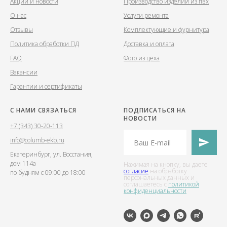
Акции и новости
Производство изделий из пвх
О нас
Услуги ремонта
Отзывы
Комплектующие и фурнитура
Политика обработки ПД
Доставка и оплата
FAQ
Фото из цеха
Вакансии
Гарантии и сертификаты
С НАМИ СВЯЗАТЬСЯ
ПОДПИСАТЬСЯ НА
НОВОСТИ
+7 (343) 30-20-113
info@columb-ekb.ru
Екатеринбург, ул. Восстания,
дом 114а
Нажимая на кнопку, вы даете
согласие
на обработку
по будням с 09:00 до 18:00
персональных данных и
соглашаетесь c
политикой
конфиденциальности