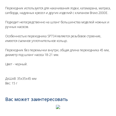
Переходник используется для накачивания лодки, катамарана, матраса,
сапборда, надувных кресел и других изделий с клапаном Bravo 2000E.
Подходит непосредственно на шланг большинства моделей ножных и
ручных насосов.
Особенностью переходника SP734 является резьбовое строение,
имеется съемное уплотнительное кольцо.
Переходник без перемычки внутри, общая длина переходника 45 мм,
диаметр под шланг насоса 18-21 мм.
Цвет - черный.
ДxШxВ: 35x35x45 мм
Вес: 15 г
Вас может заинтересовать