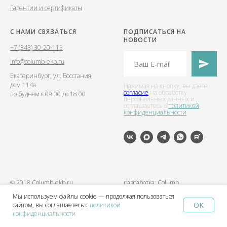
Гарантии и сертификаты
С НАМИ СВЯЗАТЬСЯ
ПОДПИСАТЬСЯ НА
НОВОСТИ
+7 (343) 30-20-113
info@columb-ekb.ru
Екатеринбург, ул. Восстания,
дом 114а
Нажимая на кнопку, вы даете
согласие
на обработку
по будням с 09:00 до 18:00
персональных данных и
соглашаетесь c
политикой
конфиденциальности
© 2018 Columb-ekb.ru
разработка: Columb
Мы используем файлы cookie — продолжая пользоваться
ОК
сайтом, вы соглашаетесь с
политикой
Home
Catalog
Sign In
Favorites
Cart
конфиденциальности