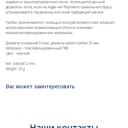
ходового и транспортировочного тента. Используется данный
держатель тента, если на лодке нет бортового привального бруса,
устанавливается под резинку или иной подходящий крепеж.
Грибок приклеивается с помощью полиуретанового клея, который с
использованием термоактивации отлично склеивает
высокопластифицированные материалы.
Диаметр основания 54 мм, диаметр самого грибка 30 мм.
Материал - пластифицированный ПВХ.
Цвет - черный.
lwh: 54x54x12 mm
Weight: 20 g
Вас может заинтересовать
Наши контакты