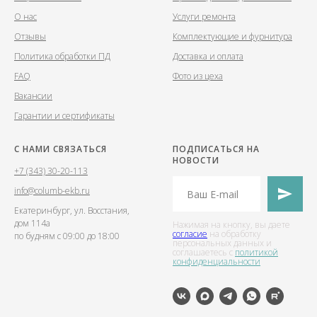
О нас
Услуги ремонта
Отзывы
Комплектующие и фурнитура
Политика обработки ПД
Доставка и оплата
FAQ
Фото из цеха
Вакансии
Гарантии и сертификаты
С НАМИ СВЯЗАТЬСЯ
ПОДПИСАТЬСЯ НА
НОВОСТИ
+7 (343) 30-20-113
info@columb-ekb.ru
Екатеринбург, ул. Восстания,
дом 114а
Нажимая на кнопку, вы даете
согласие
на обработку
по будням с 09:00 до 18:00
персональных данных и
соглашаетесь c
политикой
конфиденциальности