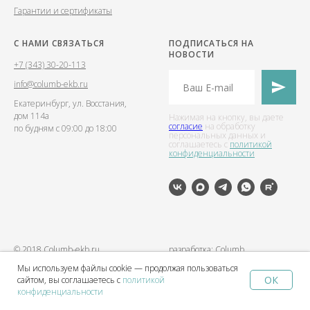
Гарантии и сертификаты
С НАМИ СВЯЗАТЬСЯ
ПОДПИСАТЬСЯ НА
НОВОСТИ
+7 (343) 30-20-113
info@columb-ekb.ru
Екатеринбург, ул. Восстания,
дом 114а
Нажимая на кнопку, вы даете
согласие
на обработку
по будням с 09:00 до 18:00
персональных данных и
соглашаетесь c
политикой
конфиденциальности
© 2018 Columb-ekb.ru
разработка: Columb
Мы используем файлы cookie — продолжая пользоваться
ОК
сайтом, вы соглашаетесь с
политикой
Home
Catalog
Sign In
Favorites
Cart
конфиденциальности