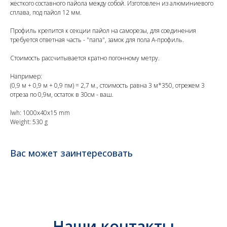
жесткого составного пайола между собой. Изготовлен из алюминиевого
сплава, под пайол 12 мм.
Профиль крепится к секции пайол на саморезы, для соединения
требуется ответная часть - "папа", замок для пола А-профиль.
Стоимость рассчитывается кратно погонному метру.
Например:
(0,9 м + 0,9 м + 0,9 пм) = 2,7 м., стоимость равна 3 м*350, отрежем 3
отреза по 0,9м, остаток в 30см - ваш.
lwh: 1000x40x15 mm
Weight: 530 g
Вас может заинтересовать
Наши контакты