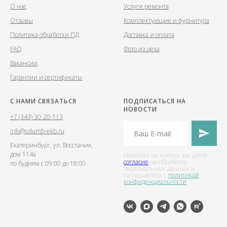
О нас
Услуги ремонта
Отзывы
Комплектующие и фурнитура
Политика обработки ПД
Доставка и оплата
FAQ
Фото из цеха
Вакансии
Гарантии и сертификаты
С НАМИ СВЯЗАТЬСЯ
ПОДПИСАТЬСЯ НА
НОВОСТИ
+7 (343) 30-20-113
info@columb-ekb.ru
Екатеринбург, ул. Восстания,
дом 114а
Нажимая на кнопку, вы даете
согласие
на обработку
по будням с 09:00 до 18:00
персональных данных и
соглашаетесь c
политикой
конфиденциальности