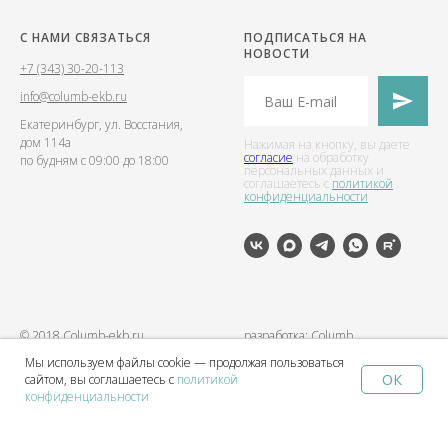
С НАМИ СВЯЗАТЬСЯ
ПОДПИСАТЬСЯ НА
НОВОСТИ
+7 (343) 30-20-113
info@columb-ekb.ru
Екатеринбург, ул. Восстания,
дом 114а
Нажимая на кнопку, вы даете
согласие
на обработку
по будням с 09:00 до 18:00
персональных данных и
соглашаетесь c
политикой
конфиденциальности
© 2018 Columb-ekb.ru
разработка: Columb
Мы используем файлы cookie — продолжая пользоваться
ОК
сайтом, вы соглашаетесь с
политикой
Home
Catalog
Sign In
Favorites
Cart
конфиденциальности