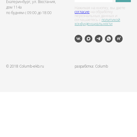
Екатеринбург, ул. Восстания,
дом 114а
Нажимая на кнопку, вы даете
согласие
на обработку
по будням с 09:00 до 18:00
персональных данных и
соглашаетесь c
политикой
конфиденциальности
© 2018 Columb-ekb.ru
разработка: Columb