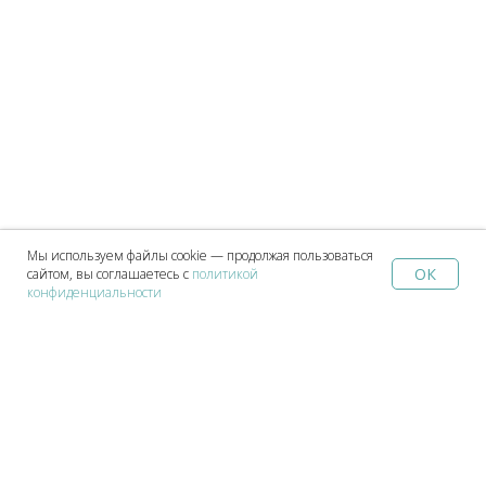
Мы используем файлы cookie — продолжая пользоваться
ОК
сайтом, вы соглашаетесь с
политикой
Home
Catalog
Sign In
Favorites
Cart
конфиденциальности