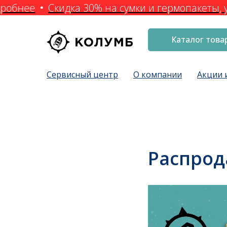
робнее
Скидка 30% на сумки и гермопакеты, 
Каталог това
Сервисный центр
О компании
Акции 
Распрод