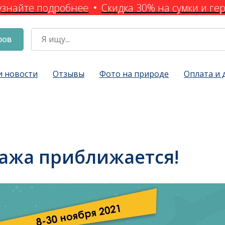
узнайте подробнее
Скидка 30% на сумки и гер
ров
и новости
Отзывы
Фото на природе
Оплата и 
ажа приближается!