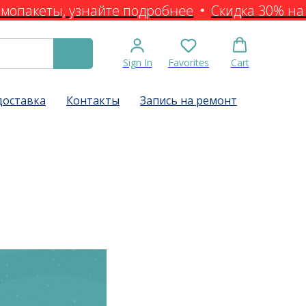
мопакеты, узнайте подробнее
Скидка 30% на 
Sign In
Favorites
Cart
доставка
Контакты
Запись на ремонт