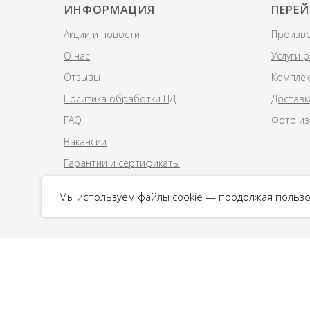
ИНФОРМАЦИЯ
ПЕРЕЙ
Акции и новости
Произво
О нас
Услуги 
Отзывы
Комплек
Политика обработки ПД
Доставк
FAQ
Фото из
Вакансии
Гарантии и сертификаты
Мы используем файлы cookie — продолжая пользо
© 2018 Columb-ekb.ru