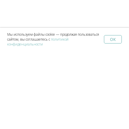
Мы используем файлы cookie — продолжая пользоваться
ОК
сайтом, вы соглашаетесь с
политикой
Home
Catalog
Sign In
Favorites
Cart
конфиденциальности