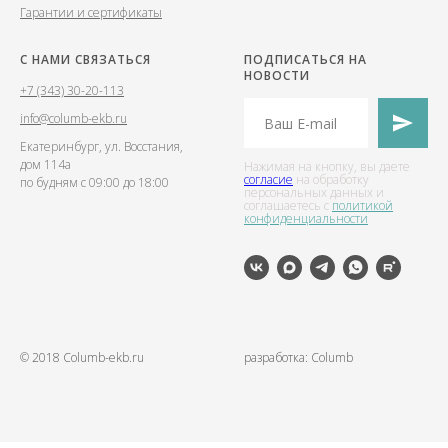
Гарантии и сертификаты
С НАМИ СВЯЗАТЬСЯ
ПОДПИСАТЬСЯ НА
НОВОСТИ
+7 (343) 30-20-113
info@columb-ekb.ru
Екатеринбург, ул. Восстания,
дом 114а
Нажимая на кнопку, вы даете
согласие
на обработку
по будням с 09:00 до 18:00
персональных данных и
соглашаетесь c
политикой
конфиденциальности
© 2018 Columb-ekb.ru
разработка: Columb