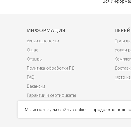
Вся информац
ИНФОРМАЦИЯ
ПЕРЕЙ
Акции и новости
Произво
О нас
Услуги 
Отзывы
Комплек
Политика обработки ПД
Доставк
FAQ
Фото из
Вакансии
Гарантии и сертификаты
Мы используем файлы cookie — продолжая пользо
© 2018 Columb-ekb.ru