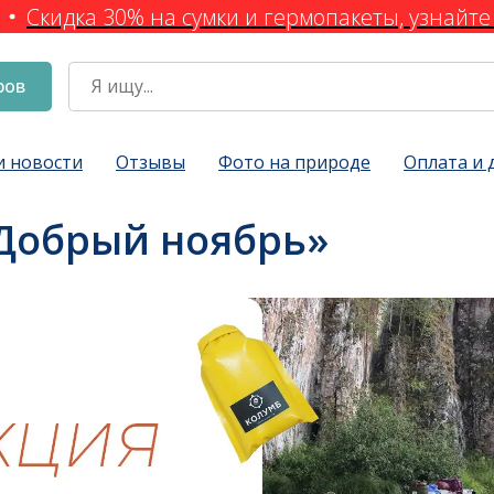
Скидка 30% на сумки и гермопакеты, узнайте 
ров
и новости
Отзывы
Фото на природе
Оплата и 
Добрый ноябрь»