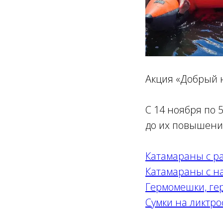
Акция «Добрый 
С 14 ноября по
до их повышени
Катамараны с р
Катамараны с н
Гермомешки, ге
Сумки на ликтро