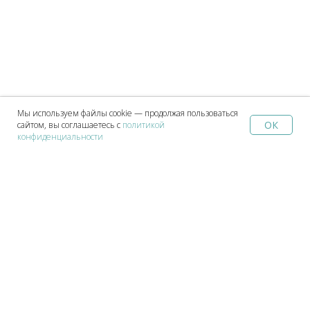
Мы используем файлы cookie — продолжая пользоваться
ОК
сайтом, вы соглашаетесь с
политикой
Home
Catalog
Sign In
Favorites
Cart
конфиденциальности