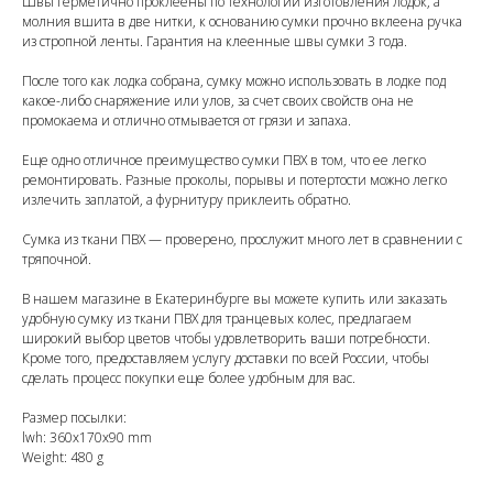
Швы герметично проклеены по технологии изготовления лодок, а
молния вшита в две нитки, к основанию сумки прочно вклеена ручка
из стропной ленты. Гарантия на клеенные швы сумки 3 года.
После того как лодка собрана, сумку можно использовать в лодке под
какое-либо снаряжение или улов, за счет своих свойств она не
промокаема и отлично отмывается от грязи и запаха.
Еще одно отличное преимущество сумки ПВХ в том, что ее легко
ремонтировать. Разные проколы, порывы и потертости можно легко
излечить заплатой, а фурнитуру приклеить обратно.
Сумка из ткани ПВХ — проверено, прослужит много лет в сравнении с
тряпочной.
В нашем магазине в Екатеринбурге вы можете купить или заказать
удобную сумку из ткани ПВХ для транцевых колес, предлагаем
широкий выбор цветов чтобы удовлетворить ваши потребности.
Кроме того, предоставляем услугу доставки по всей России, чтобы
сделать процесс покупки еще более удобным для вас.
Размер посылки:
lwh: 360x170x90 mm
Weight: 480 g