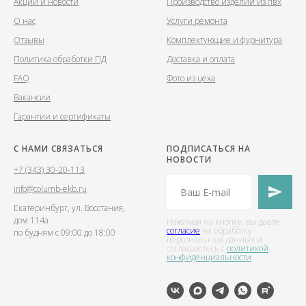
Акции и новости
Производство изделий из пвх
О нас
Услуги ремонта
Отзывы
Комплектующие и фурнитура
Политика обработки ПД
Доставка и оплата
FAQ
Фото из цеха
Вакансии
Гарантии и сертификаты
С НАМИ СВЯЗАТЬСЯ
ПОДПИСАТЬСЯ НА
НОВОСТИ
+7 (343) 30-20-113
info@columb-ekb.ru
Екатеринбург, ул. Восстания,
дом 114а
Нажимая на кнопку, вы даете
согласие
на обработку
по будням с 09:00 до 18:00
персональных данных и
соглашаетесь c
политикой
конфиденциальности