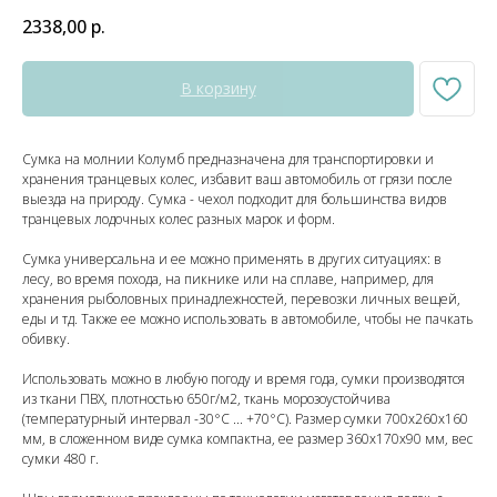
2338,00
р.
В корзину
Сумка на молнии Колумб предназначена для транспортировки и
хранения транцевых колес, избавит ваш автомобиль от грязи после
выезда на природу. Сумка - чехол подходит для большинства видов
транцевых лодочных колес разных марок и форм.
Сумка универсальна и ее можно применять в других ситуациях: в
лесу, во время похода, на пикнике или на сплаве, например, для
хранения рыболовных принадлежностей, перевозки личных вещей,
еды и тд. Также ее можно использовать в автомобиле, чтобы не пачкать
обивку.
Использовать можно в любую погоду и время года, сумки производятся
из ткани ПВХ, плотностью 650г/м2, ткань морозоустойчива
(температурный интервал -30°С ... +70°С). Размер сумки 700х260х160
мм, в сложенном виде сумка компактна, ее размер 360х170х90 мм, вес
сумки 480 г.